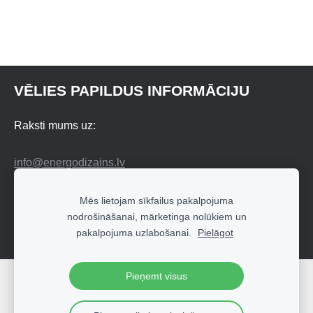
VĒLIES PAPILDUS INFORMĀCIJU
Raksti mums uz:
info@energodizains.lv
vai apmeklē e-veikalu:
Mēs lietojam sīkfailus pakalpojuma
nodrošināšanai, mārketinga nolūkiem un
pakalpojuma uzlabošanai.
Pielāgot
MEDUSAKA.LV
Pieņemt visus
Sīkdatnes